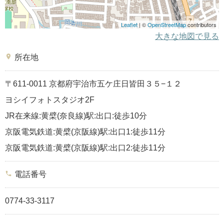
Leaflet
| ©
OpenStreetMap
contributors
大きな地図で見る
place
所在地
〒611-0011 京都府宇治市五ケ庄日皆田３５−１２
ヨシイフォトスタジオ2F
JR在来線:黄檗(奈良線)駅:出口:徒歩10分
京阪電気鉄道:黄檗(京阪線)駅:出口1:徒歩11分
京阪電気鉄道:黄檗(京阪線)駅:出口2:徒歩11分
phone
電話番号
0774-33-3117