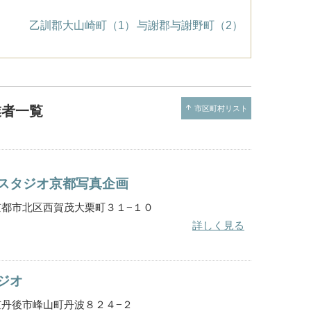
乙訓郡大山崎町（1）
与謝郡与謝野町（2）
業者一覧
arrow_upward
市区町村リスト
スタジオ京都写真企画
都府京都市北区西賀茂大栗町３１−１０
詳しく見る
ジオ
都府京丹後市峰山町丹波８２４−２