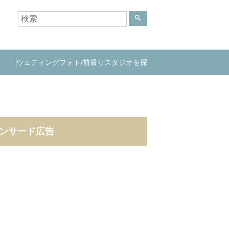
search
ウェディングフォト/前撮りスタジオを探
す
ンサード広告