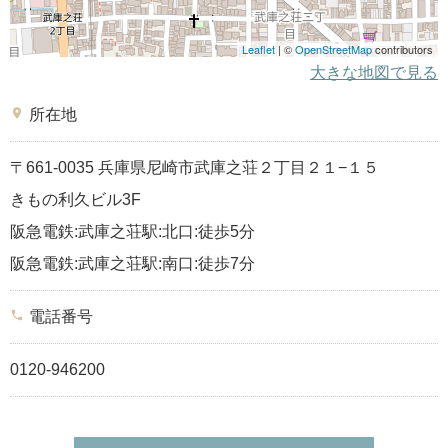
Leaflet
| ©
OpenStreetMap
contributors
大きな地図で見る
place
所在地
〒661-0035 兵庫県尼崎市武庫之荘２丁目２１−１５
きもの利久ビル3F
阪急電鉄:武庫之荘駅:北口:徒歩5分
阪急電鉄:武庫之荘駅:南口:徒歩7分
phone
電話番号
0120-946200