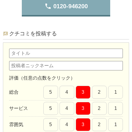
phone
0120-946200
クチコミを投稿する
評価（任意の点数をクリック）
総合
5
4
3
2
1
サービス
5
4
3
2
1
雰囲気
5
4
3
2
1