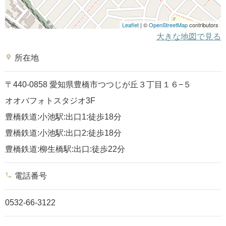
Leaflet
| ©
OpenStreetMap
contributors
大きな地図で見る
place
所在地
〒440-0858 愛知県豊橋市つつじが丘３丁目１６−５
オオバフォトスタジオ3F
豊橋鉄道:小池駅:出口1:徒歩18分
豊橋鉄道:小池駅:出口2:徒歩18分
豊橋鉄道:柳生橋駅:出口:徒歩22分
phone
電話番号
0532-66-3122