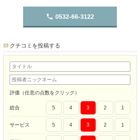
phone
0532-66-3122
クチコミを投稿する
評価（任意の点数をクリック）
総合
5
4
3
2
1
サービス
5
4
3
2
1