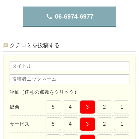
phone
06-6974-6977
クチコミを投稿する
評価（任意の点数をクリック）
総合
5
4
3
2
1
サービス
5
4
3
2
1