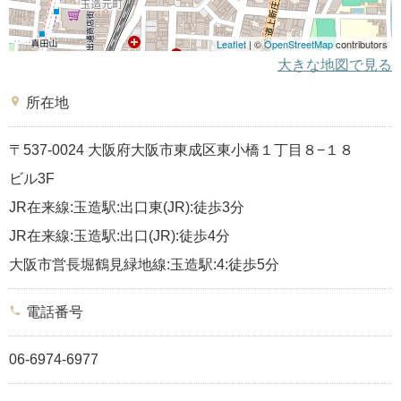
Leaflet
| ©
OpenStreetMap
contributors
大きな地図で見る
place
所在地
〒537-0024 大阪府大阪市東成区東小橋１丁目８−１８
ビル3F
JR在来線:玉造駅:出口東(JR):徒歩3分
JR在来線:玉造駅:出口(JR):徒歩4分
大阪市営長堀鶴見緑地線:玉造駅:4:徒歩5分
phone
電話番号
06-6974-6977