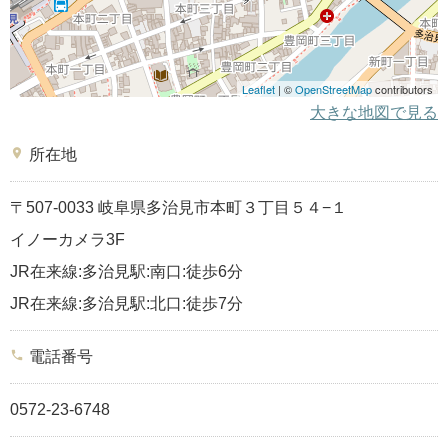
Leaflet
| ©
OpenStreetMap
contributors
大きな地図で見る
place
所在地
〒507-0033 岐阜県多治見市本町３丁目５４−１
イノーカメラ3F
JR在来線:多治見駅:南口:徒歩6分
JR在来線:多治見駅:北口:徒歩7分
phone
電話番号
0572-23-6748