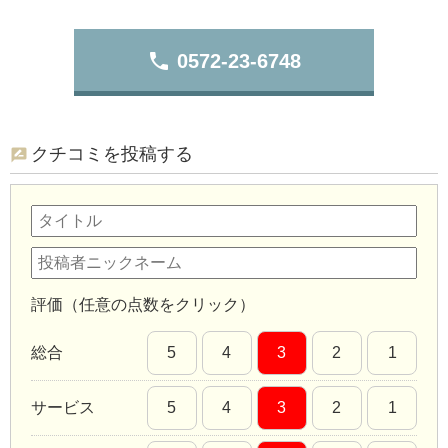
phone
0572-23-6748
クチコミを投稿する
評価（任意の点数をクリック）
総合
5
4
3
2
1
サービス
5
4
3
2
1