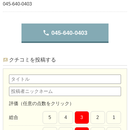
045-640-0403
phone
045-640-0403
クチコミを投稿する
評価（任意の点数をクリック）
総合
5
4
3
2
1