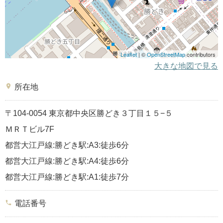
Leaflet
| ©
OpenStreetMap
contributors
大きな地図で見る
place
所在地
〒104-0054 東京都中央区勝どき３丁目１５−５
ＭＲＴビル7F
都営大江戸線:勝どき駅:A3:徒歩6分
都営大江戸線:勝どき駅:A4:徒歩6分
都営大江戸線:勝どき駅:A1:徒歩7分
phone
電話番号