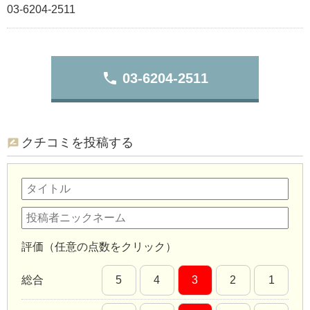
03-6204-2511
phone
03-6204-2511
クチコミを投稿する
評価（任意の点数をクリック）
総合
5
4
3
2
1