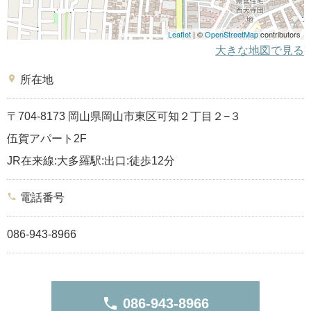
Leaflet
| ©
OpenStreetMap
contributors
大きな地図で見る
place
所在地
〒704-8173 岡山県岡山市東区可知２丁目２−３
伍賀アパート2F
JR在来線:大多羅駅:出口:徒歩12分
phone
電話番号
086-943-8966
phone
086-943-8966