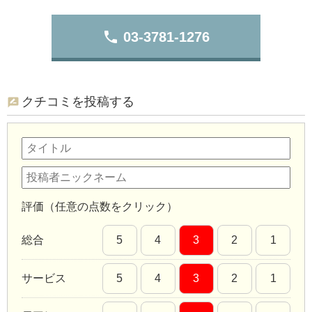
phone
03-3781-1276
クチコミを投稿する
評価（任意の点数をクリック）
総合
5
4
3
2
1
サービス
5
4
3
2
1