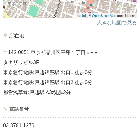
Leaflet
| ©
OpenStreetMap
contributors
大きな地図で見る
place
所在地
〒142-0051 東京都品川区平塚１丁目５−８
タキザワビル3F
東京急行電鉄:戸越銀座駅:出口1:徒歩0分
東京急行電鉄:戸越銀座駅:出口2:徒歩0分
都営浅草線:戸越駅:A3:徒歩2分
phone
電話番号
03-3781-1276