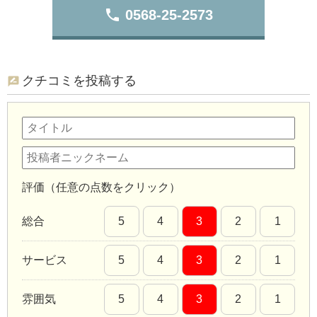
phone
0568-25-2573
クチコミを投稿する
評価（任意の点数をクリック）
総合
5
4
3
2
1
サービス
5
4
3
2
1
雰囲気
5
4
3
2
1