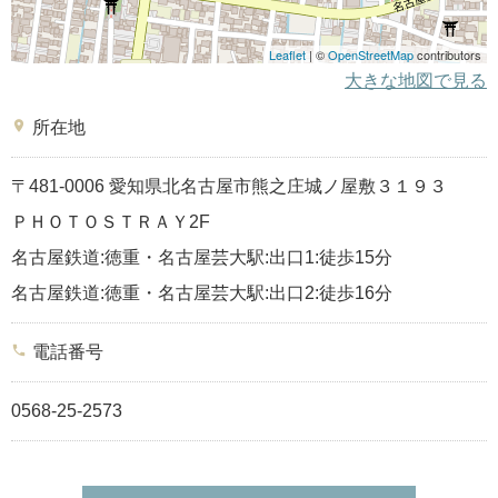
Leaflet
| ©
OpenStreetMap
contributors
大きな地図で見る
place
所在地
〒481-0006 愛知県北名古屋市熊之庄城ノ屋敷３１９３
ＰＨＯＴＯＳＴＲＡＹ2F
名古屋鉄道:徳重・名古屋芸大駅:出口1:徒歩15分
名古屋鉄道:徳重・名古屋芸大駅:出口2:徒歩16分
phone
電話番号
0568-25-2573