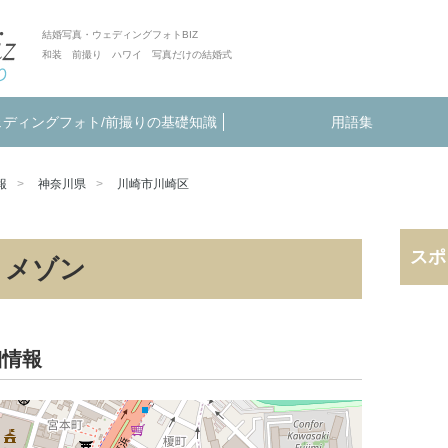
結婚写真・ウェディングフォトBIZ
和装 前撮り ハワイ 写真だけの結婚式
ェディングフォト/前撮りの基礎知識
用語集
報
神奈川県
川崎市川崎区
スポ
・メゾン
細情報