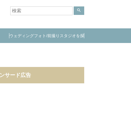
search
ウェディングフォト/前撮りスタジオを探
す
ンサード広告