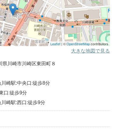
Leaflet
| ©
OpenStreetMap
contributors
大きな地図で見る
 神奈川県川崎市川崎区東田町８
川崎駅:中央口:徒歩8分
東口:徒歩9分
川崎駅:西口:徒歩9分