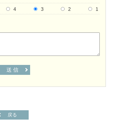
4
3
2
1
送 信
戻る