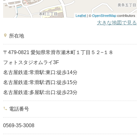
Leaflet
| ©
OpenStreetMap
contributors
大きな地図で見る
place
所在地
〒479-0821 愛知県常滑市瀬木町１丁目５２−１８
フォトスタジオムライ3F
名古屋鉄道:常滑駅:東口:徒歩14分
名古屋鉄道:常滑駅:西口:徒歩15分
名古屋鉄道:多屋駅:出口:徒歩23分
phone
電話番号
0569-35-3008