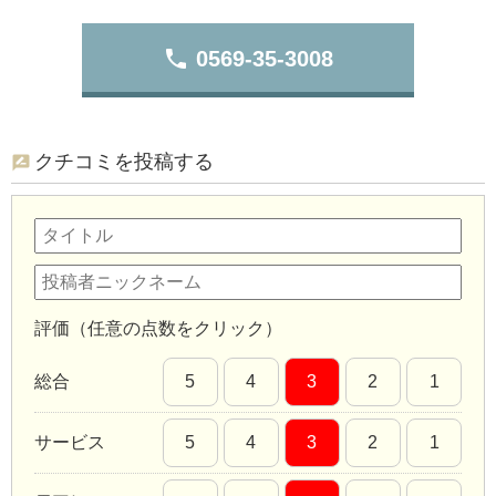
phone
0569-35-3008
クチコミを投稿する
評価（任意の点数をクリック）
総合
5
4
3
2
1
サービス
5
4
3
2
1