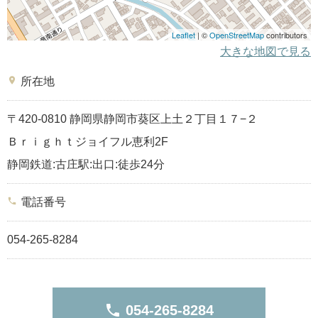
Leaflet
| ©
OpenStreetMap
contributors
大きな地図で見る
place
所在地
〒420-0810 静岡県静岡市葵区上土２丁目１７−２
Ｂｒｉｇｈｔジョイフル恵利2F
静岡鉄道:古庄駅:出口:徒歩24分
phone
電話番号
054-265-8284
phone
054-265-8284