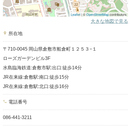
Leaflet
| ©
OpenStreetMap
contributors
大きな地図で見る
place
所在地
〒710-0045 岡山県倉敷市船倉町１２５３−１
ローズガーデンビル3F
水島臨海鉄道:倉敷市駅:出口:徒歩14分
JR在来線:倉敷駅:南口:徒歩15分
JR在来線:倉敷駅:北口:徒歩16分
phone
電話番号
086-441-3211