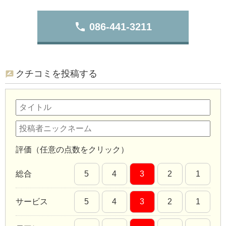
phone
086-441-3211
クチコミを投稿する
評価（任意の点数をクリック）
総合
5
4
3
2
1
サービス
5
4
3
2
1