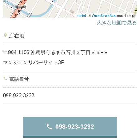
Leaflet
| ©
OpenStreetMap
contributors
大きな地図で見る
place
所在地
〒904-1106 沖縄県うるま市石川２丁目３９−８
マンションリバーサイド3F
phone
電話番号
098-923-3232
phone
098-923-3232