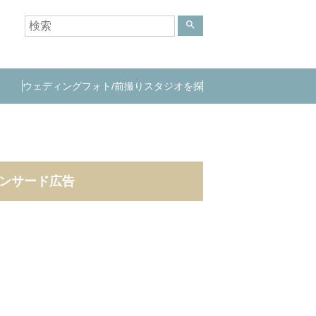
search
ウェディングフォト/前撮りスタジオを探
す
ンサード広告