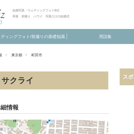
結婚写真・ウェディングフォトBIZ
和装 前撮り ハワイ 写真だけの結婚式
ェディングフォト/前撮りの基礎知識
用語集
報
東京都
町田市
スポ
・サクライ
詳細情報