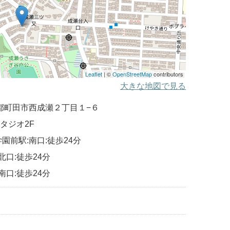
Leaflet
| ©
OpenStreetMap
contributors
大きな地図で見る
 東京都町田市西成瀬２丁目１−６
タジオ2F
園前駅:南口:徒歩24分
北口:徒歩24分
南口:徒歩24分