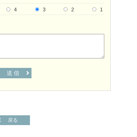
4
3
2
1
送 信
戻る