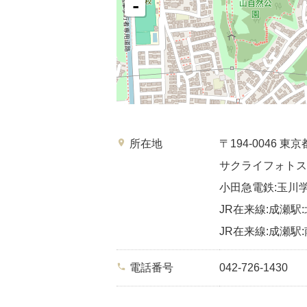
-
place
所在地
〒194-0046
サクライフォトス
小田急電鉄:玉川学
JR在来線:成瀬駅:
JR在来線:成瀬駅:
phone
電話番号
042-726-1430