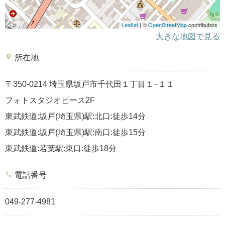
Leaflet
| ©
OpenStreetMap
contributors
大きな地図で見る
place
所在地
〒350-0214 埼玉県坂戸市千代田１丁目１−１１
フォトスタジオピース2F
東武鉄道:坂戸(埼玉県)駅:北口:徒歩14分
東武鉄道:坂戸(埼玉県)駅:南口:徒歩15分
東武鉄道:若葉駅:東口:徒歩18分
phone
電話番号
049-277-4981