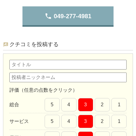
phone
049-277-4981
クチコミを投稿する
評価（任意の点数をクリック）
総合
5
4
3
2
1
サービス
5
4
3
2
1