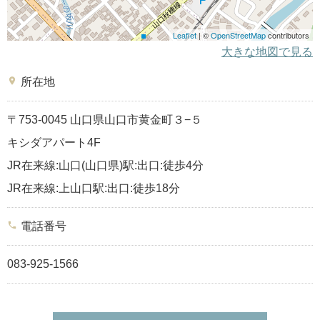
Leaflet
| ©
OpenStreetMap
contributors
大きな地図で見る
place
所在地
〒753-0045 山口県山口市黄金町３−５
キシダアパート4F
JR在来線:山口(山口県)駅:出口:徒歩4分
JR在来線:上山口駅:出口:徒歩18分
phone
電話番号
083-925-1566