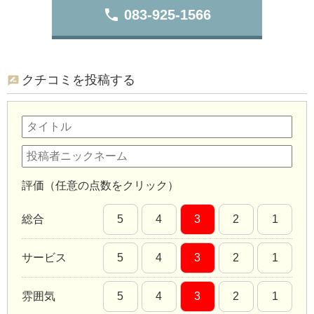
phone
083-925-1566
クチコミを投稿する
評価（任意の点数をクリック）
総合
5
4
3
2
1
サービス
5
4
3
2
1
雰囲気
5
4
3
2
1