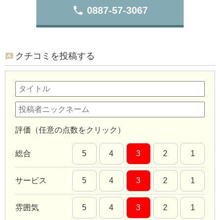
phone
0887-57-3067
クチコミを投稿する
評価（任意の点数をクリック）
総合
5
4
3
2
1
サービス
5
4
3
2
1
雰囲気
5
4
3
2
1