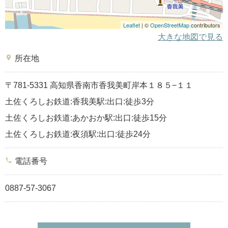
Leaflet
| ©
OpenStreetMap
contributors
大きな地図で見る
place
所在地
〒781-5331 高知県香南市香我美町岸本１８５−１１
土佐くろしお鉄道:香我美駅:出口:徒歩3分
土佐くろしお鉄道:あかおか駅:出口:徒歩15分
土佐くろしお鉄道:夜須駅:出口:徒歩24分
phone
電話番号
0887-57-3067