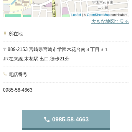
Leaflet
| ©
OpenStreetMap
contributors
大きな地図で見る
place
所在地
〒889-2153 宮崎県宮崎市学園木花台南３丁目３１
JR在来線:木花駅:出口:徒歩21分
phone
電話番号
0985-58-4663
phone
0985-58-4663