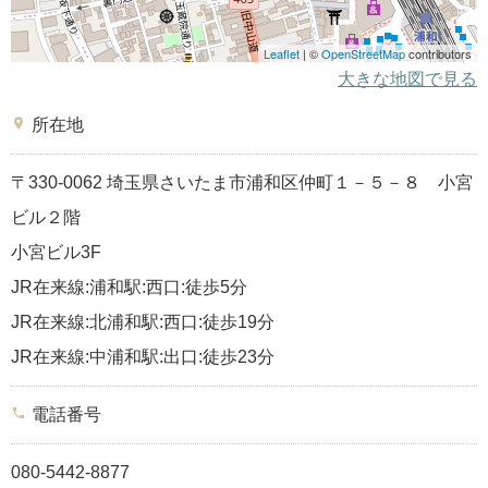
Leaflet
| ©
OpenStreetMap
contributors
大きな地図で見る
place
所在地
〒330-0062 埼玉県さいたま市浦和区仲町１－５－８ 小宮
ビル２階
小宮ビル3F
JR在来線:浦和駅:西口:徒歩5分
JR在来線:北浦和駅:西口:徒歩19分
JR在来線:中浦和駅:出口:徒歩23分
phone
電話番号
080-5442-8877