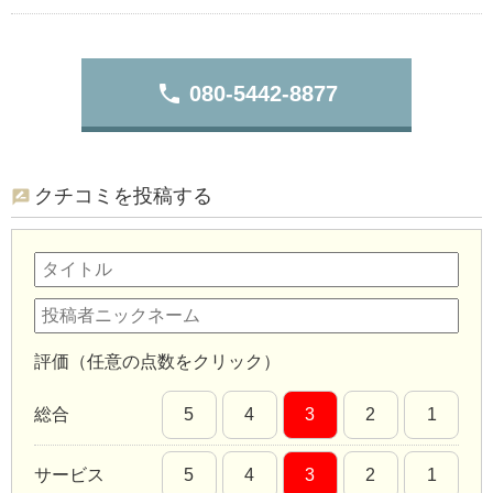
phone
080-5442-8877
クチコミを投稿する
評価（任意の点数をクリック）
総合
5
4
3
2
1
サービス
5
4
3
2
1