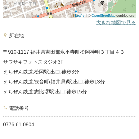
Leaflet
| ©
OpenStreetMap
contributors
大きな地図で見る
place
所在地
〒910-1117 福井県吉田郡永平寺町松岡神明３丁目４３
サワサキフォトスタジオ3F
えちぜん鉄道:松岡駅:出口:徒歩3分
えちぜん鉄道:観音町(福井県)駅:出口:徒歩13分
えちぜん鉄道:志比堺駅:出口:徒歩15分
phone
電話番号
0776-61-0804