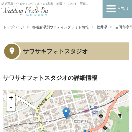
結婚写真・ウェディングフォトBIZ
和装 前撮り ハワイ 写真だけの結婚式
MENU
トップページ
都道府県別ウェディングフォト情報
福井県
吉田郡永
サワサキフォトスタジオ
サワサキフォトスタジオの詳細情報
+
-