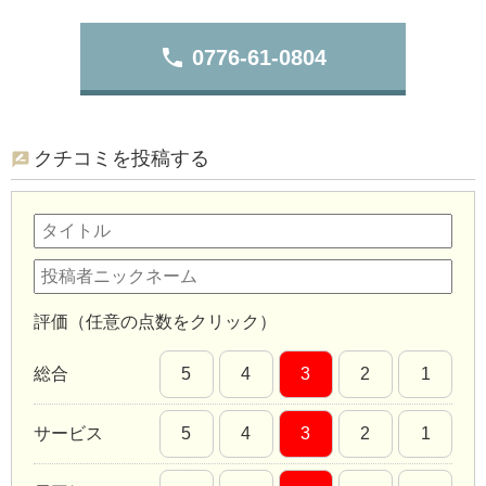
phone
0776-61-0804
クチコミを投稿する
評価（任意の点数をクリック）
総合
5
4
3
2
1
サービス
5
4
3
2
1