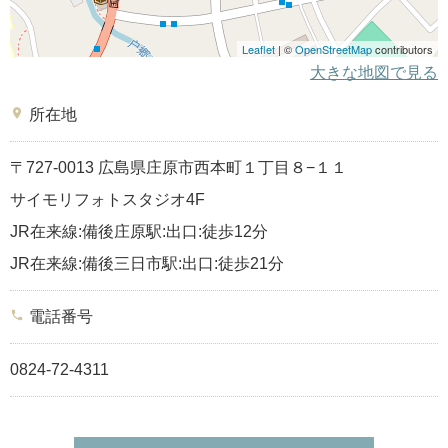
Leaflet
| ©
OpenStreetMap
contributors
大きな地図で見る
place
所在地
〒727-0013 広島県庄原市西本町１丁目８−１１
サイモリフォトスタジオ4F
JR在来線:備後庄原駅:出口:徒歩12分
JR在来線:備後三日市駅:出口:徒歩21分
phone
電話番号
0824-72-4311