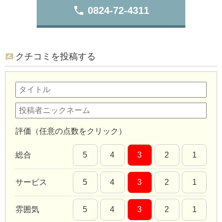
phone
0824-72-4311
クチコミを投稿する
評価（任意の点数をクリック）
総合
5
4
3
2
1
サービス
5
4
3
2
1
雰囲気
5
4
3
2
1