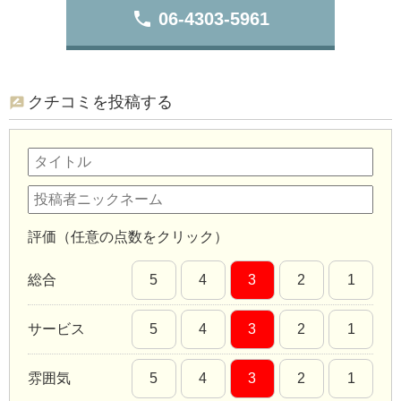
phone
06-4303-5961
クチコミを投稿する
評価（任意の点数をクリック）
総合
5
4
3
2
1
サービス
5
4
3
2
1
雰囲気
5
4
3
2
1