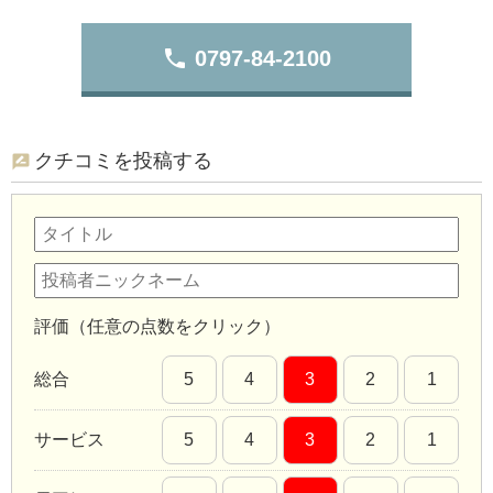
phone
0797-84-2100
クチコミを投稿する
評価（任意の点数をクリック）
総合
5
4
3
2
1
サービス
5
4
3
2
1