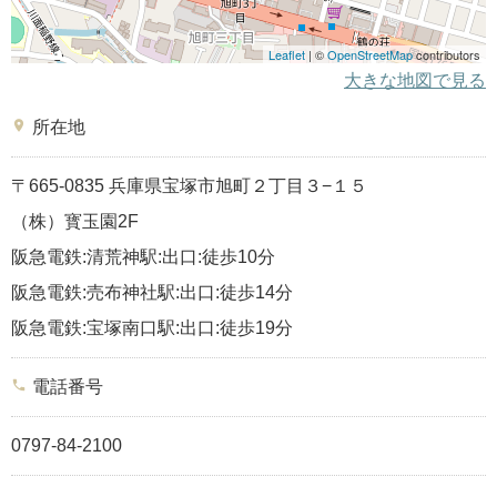
Leaflet
| ©
OpenStreetMap
contributors
大きな地図で見る
place
所在地
〒665-0835 兵庫県宝塚市旭町２丁目３−１５
（株）寳玉園2F
阪急電鉄:清荒神駅:出口:徒歩10分
阪急電鉄:売布神社駅:出口:徒歩14分
阪急電鉄:宝塚南口駅:出口:徒歩19分
phone
電話番号
0797-84-2100