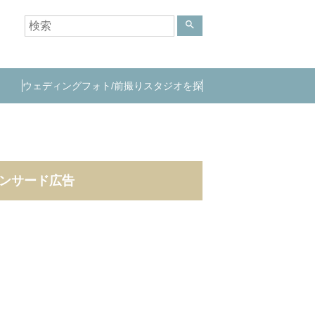
search
ウェディングフォト/前撮りスタジオを探
す
ンサード広告