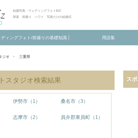
結婚写真・ウェディングフォトBIZ
和装 前撮り ハワイ 写真だけの結婚式
ェディングフォト/前撮りの基礎知識
用語集
タジオ
三重県
スポ
トスタジオ検索結果
伊勢市（1）
桑名市（3）
志摩市（2）
員弁郡東員町（1）