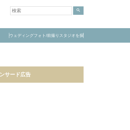
search
ウェディングフォト/前撮りスタジオを探
す
ンサード広告