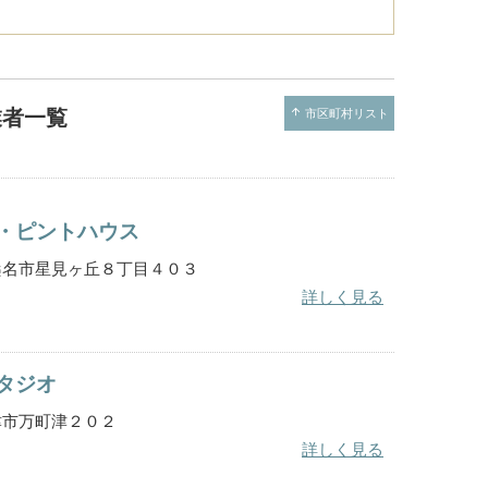
業者一覧
arrow_upward
市区町村リスト
・ピントハウス
重県桑名市星見ヶ丘８丁目４０３
詳しく見る
タジオ
重県津市万町津２０２
詳しく見る