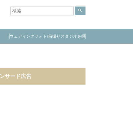
search
ウェディングフォト/前撮りスタジオを探
す
ンサード広告